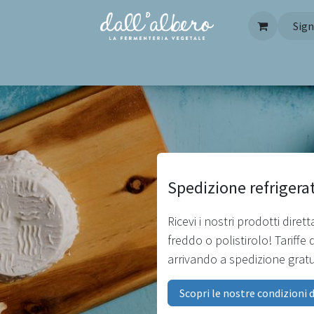
Sign
Pagina iniziale
Contattaci
FAQ
Spedizione refrigerata
Ricevi i nostri prodotti dire
freddo o polistirolo! Tariffe 
arrivando a spedizione gratuit
Scopri le nostre condizioni d