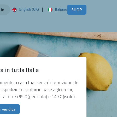
|
 in
SHOP
English (UK)
Italiano
 in tutta Italia
ttamente a casa tua, senza interruzione del
di spedizione scalari in base agli ordini,
a oltre i 99 € (penisola) e 149 € (isole).
i vendita