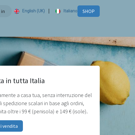
|
 in
SHOP
English (UK)
Italiano
 in tutta Italia
ttamente a casa tua, senza interruzione del
di spedizione scalari in base agli ordini,
a oltre i 99 € (penisola) e 149 € (isole).
i vendita