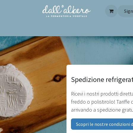
Sign
Pagina iniziale
Contattaci
FAQ
Spedizione refrigerata
Ricevi i nostri prodotti dire
freddo o polistirolo! Tariffe 
arrivando a spedizione gratuit
Scopri le nostre condizioni d