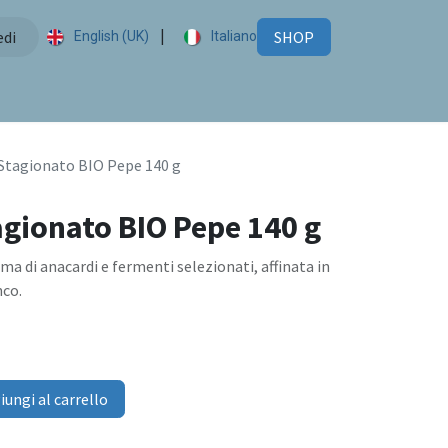
|
edi
SHOP
English (UK)
Italiano
Stagionato BIO Pepe 140 g
gionato BIO Pepe 140 g
a di anacardi e fermenti selezionati, affinata in
nco.
ungi al carrello