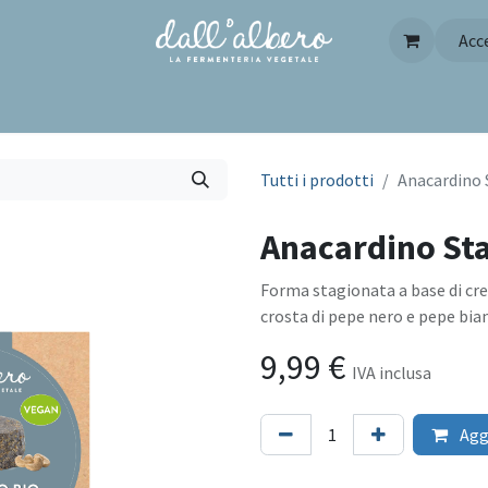
Acc
Pagina iniziale
Contattaci
FAQ
Tutti i prodotti
Anacardino 
Anacardino Sta
Forma stagionata a base di crem
crosta di pepe nero e pepe bia
9,99
€
IVA inclusa
Aggi